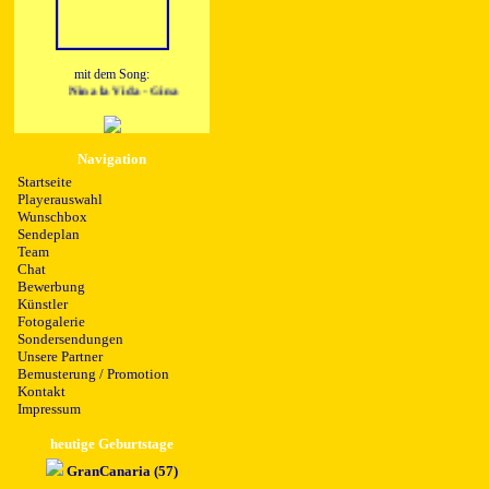
mit dem Song:
Nina la Vida - Gina
Navigation
Startseite
Playerauswahl
Wunschbox
Sendeplan
Team
Chat
Bewerbung
Künstler
Fotogalerie
Sondersendungen
Unsere Partner
Bemusterung / Promotion
Kontakt
Impressum
heutige Geburtstage
GranCanaria (57)