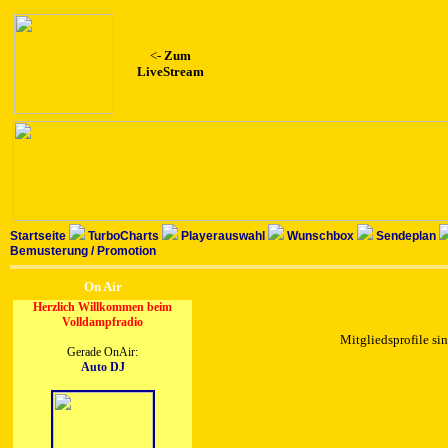
<-
Zum
LiveStream
Startseite
TurboCharts
Playerauswahl
Wunschbox
Sendeplan
Bemusterung / Promotion
On Air
Herzlich Willkommen beim
Volldampfradio
Mitgliedsprofile sin
Gerade OnAir:
Auto DJ