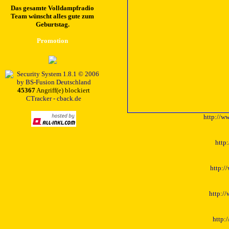
Das gesamte Volldampfradio
Team wünscht alles gute zum
Geburtstag.
Promotion
45367
Angriff(e) blockiert
CTracker - cback.de
http://w
http
http:/
http:/
http: