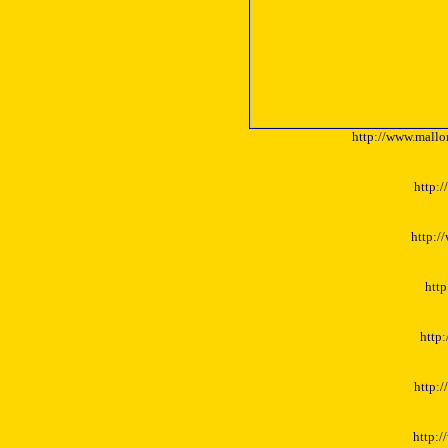
http://www.mall
http:/
http:/
htt
http:
http:/
http:/