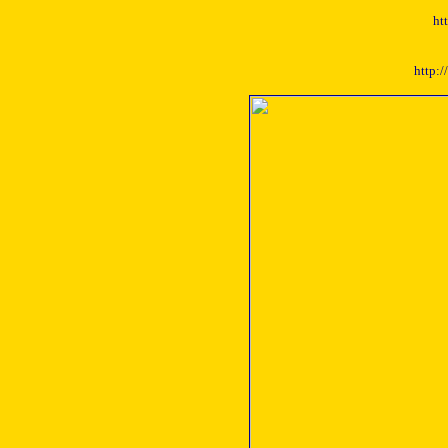
ht
http:/