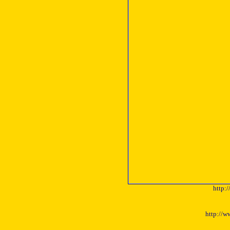
http:
http://w