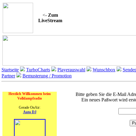
<-
Zum
LiveStream
Startseite
TurboCharts
Playerauswahl
Wunschbox
Sendep
Partner
Bemusterung / Promotion
On Air
Pa
Herzlich Willkommen beim
Bitte geben Sie die E-Mail Adre
Volldampfradio
Ein neues Paßwort wird erst
Gerade OnAir:
Auto DJ