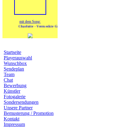
mit dem Song:
Charlotte - Verrueckte Gefuehle
Navigation
Startseite
Playerauswahl
Wunschbox
Sendeplan
Team
Chat
Bewerbung
Künstler
Fotogalerie
Sondersendungen
Unsere Partner
Bemusterung / Promotion
Kontakt
Impressum
heutige Geburtstage