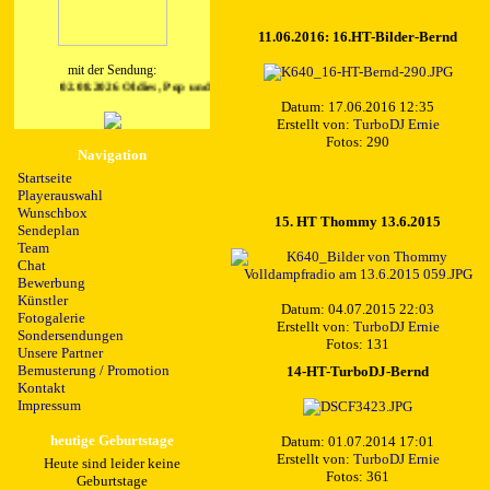
11.06.2016: 16.HT-Bilder-Bernd
mit der Sendung:
02.08.2026 Oldies, Pop und Schlager mit Vinyl Wunschbox von 1 - 5327 aus d
Datum: 17.06.2016 12:35
Erstellt von:
TurboDJ Ernie
Fotos: 290
Navigation
Startseite
Playerauswahl
Wunschbox
15. HT Thommy 13.6.2015
Sendeplan
Team
Chat
Bewerbung
Künstler
Datum: 04.07.2015 22:03
Fotogalerie
Erstellt von:
TurboDJ Ernie
Sondersendungen
Fotos: 131
Unsere Partner
Bemusterung / Promotion
14-HT-TurboDJ-Bernd
Kontakt
Impressum
heutige Geburtstage
Datum: 01.07.2014 17:01
Erstellt von:
TurboDJ Ernie
Heute sind leider keine
Fotos: 361
Geburtstage