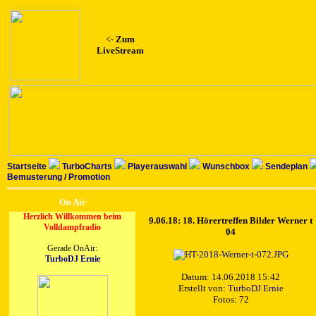
<-
Zum
LiveStream
Startseite
TurboCharts
Playerauswahl
Wunschbox
Sendeplan
Bemusterung / Promotion
On Air
Herzlich Willkommen beim
9.06.18: 18. Hörertreffen Bilder Werner t
Volldampfradio
04
Gerade OnAir:
TurboDJ Ernie
Datum: 14.06.2018 15:42
Erstellt von:
TurboDJ Ernie
Fotos: 72