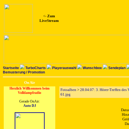
<-
Zum
LiveStream
Startseite
TurboCharts
Playerauswahl
Wunschbox
Sendeplan
Bemusterung / Promotion
On Air
Herzlich Willkommen beim
Fotoalben
>
28.04.07: 3. Hörer-Treffen des
Volldampfradio
61.jpg
Gerade OnAir:
Auto DJ
Datu
Hinz
Größ
Da