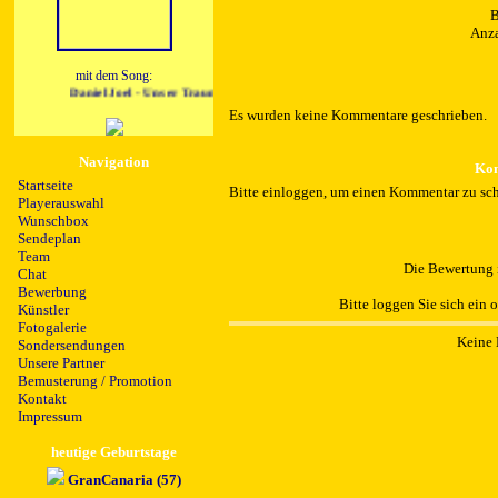
B
Anza
mit dem Song:
Daniel Joel - Unser Traum vom Maerchenland
Es wurden keine Kommentare geschrieben.
Navigation
Kom
Startseite
Bitte einloggen, um einen Kommentar zu sch
Playerauswahl
Wunschbox
Sendeplan
Team
Die Bewertung i
Chat
Bewerbung
Bitte loggen Sie sich ein 
Künstler
Fotogalerie
Keine 
Sondersendungen
Unsere Partner
Bemusterung / Promotion
Kontakt
Impressum
heutige Geburtstage
GranCanaria (57)