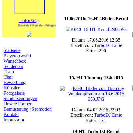
11.06.2016: 16.HT-Bilder-Bernd
mit dem Song:
Dactah Chando - Ningun Hombre Roots
Datum: 17.06.2016 12:35
Navigation
Erstellt von:
TurboDJ Ernie
Startseite
Fotos: 290
Playerauswahl
Wunschbox
Sendeplan
Team
Chat
15. HT Thommy 13.6.2015
Bewerbung
Künstler
Fotogalerie
Sondersendungen
Unsere Partner
Bemusterung / Promotion
Datum: 04.07.2015 22:03
Kontakt
Erstellt von:
TurboDJ Ernie
Impressum
Fotos: 131
heutige Geburtstage
14-HT-TurboDJ-Bernd