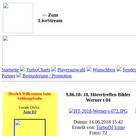
<-
Zum
LiveStream
Startseite
TurboCharts
Playerauswahl
Wunschbox
Sendep
Partner
Bemusterung / Promotion
On Air
Herzlich Willkommen beim
9.06.18: 18. Hörertreffen Bilder
Volldampfradio
Werner t 04
Gerade OnAir:
Auto DJ
Datum: 14.06.2018 15:42
Erstellt von:
TurboDJ Ernie
Fotos: 72