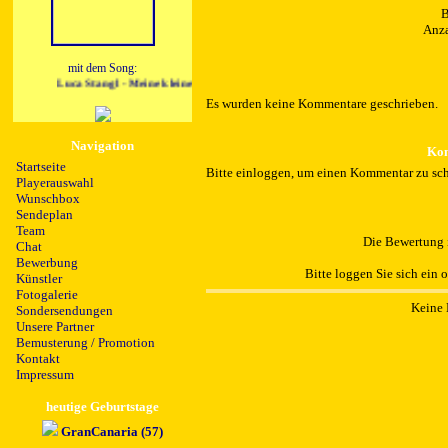
B
Anza
mit dem Song:
Luca Stangl - Meine kleine Welt 2018
Es wurden keine Kommentare geschrieben.
Navigation
Kom
Startseite
Bitte einloggen, um einen Kommentar zu sch
Playerauswahl
Wunschbox
Sendeplan
Team
Die Bewertung i
Chat
Bewerbung
Bitte loggen Sie sich ein 
Künstler
Fotogalerie
Keine 
Sondersendungen
Unsere Partner
Bemusterung / Promotion
Kontakt
Impressum
heutige Geburtstage
GranCanaria (57)