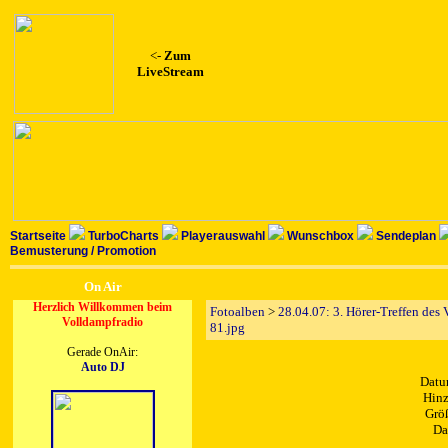
<-
Zum
LiveStream
Startseite
TurboCharts
Playerauswahl
Wunschbox
Sendeplan
Bemusterung / Promotion
On Air
Herzlich Willkommen beim
Fotoalben
>
28.04.07: 3. Hörer-Treffen des
Volldampfradio
81.jpg
Gerade OnAir:
Auto DJ
Datu
Hinz
Größ
Da