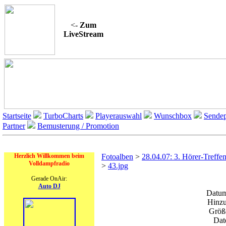
<-
Zum
LiveStream
Startseite
TurboCharts
Playerauswahl
Wunschbox
Sendep
Partner
Bemusterung / Promotion
On Air
Herzlich Willkommen beim
Fotoalben
>
28.04.07: 3. Hörer-Treffe
Volldampfradio
>
43.jpg
Gerade OnAir:
Auto DJ
Datum
Hinzu
Größe
Dat