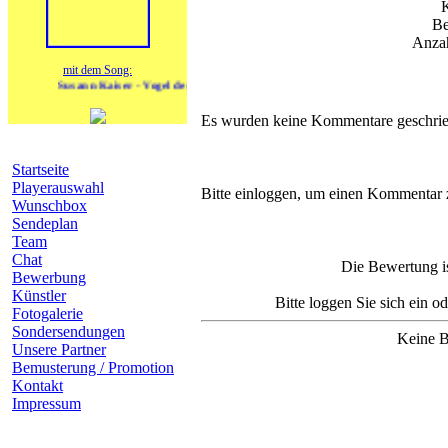
Be
Anzah
mit dem Song:
Susann Kaiser - Vogel der Nacht
Es wurden keine Kommentare geschrie
Navigation
Startseite
Komm
Playerauswahl
Bitte einloggen, um einen Kommentar 
Wunschbox
Sendeplan
Team
Chat
Die Bewertung is
Bewerbung
Künstler
Bitte loggen Sie sich ein o
Fotogalerie
Sondersendungen
Keine B
Unsere Partner
Bemusterung / Promotion
Kontakt
Impressum
heutige Geburtstage