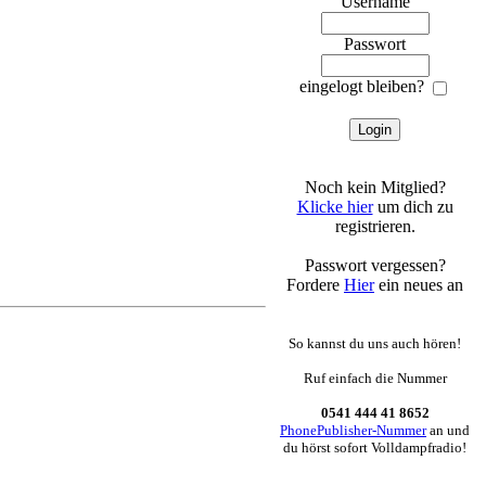
Username
Passwort
eingelogt bleiben?
Noch kein Mitglied?
Klicke hier
um dich zu
registrieren.
Passwort vergessen?
Fordere
Hier
ein neues an
Radio unterwegs
So kannst du uns auch hören!
Ruf einfach die Nummer
0541 444 41 8652
PhonePublisher-Nummer
an und
du hörst sofort Volldampfradio!