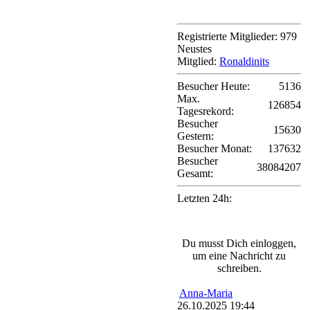
Online Stats
Registrierte Mitglieder: 979
Neustes
Mitglied:
Ronaldinits
Besucher Heute:
5136
Max.
126854
Tagesrekord:
Besucher
15630
Gestern:
Besucher Monat:
137632
Besucher
38084207
Gesamt:
Letzten 24h:
Shoutbox
Du musst Dich einloggen,
um eine Nachricht zu
schreiben.
Anna-Maria
26.10.2025 19:44