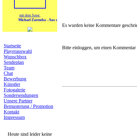
mit dem Song:
Michael Zaremba - Aus und vorbei
Es wurden keine Kommentare geschri
Navigation
Startseite
Bitte einloggen, um einen Kommentar 
Playerauswahl
Wunschbox
Sendeplan
Team
Chat
Bewerbung
Künstler
Fotogalerie
Sondersendungen
Unsere Partner
Bemusterung / Promotion
Kontakt
Impressum
heutige Geburtstage
Heute sind leider keine