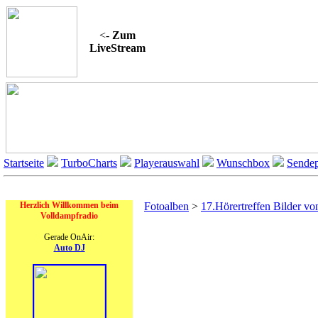
<-
Zum
LiveStream
Startseite
TurboCharts
Playerauswahl
Wunschbox
Sendep
On Air
Herzlich Willkommen beim
Fotoalben
>
17.Hörertreffen Bilder v
Volldampfradio
Gerade OnAir:
Auto DJ