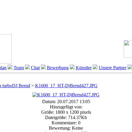
lan
Team
Chat
Bewerbung
Künstler
Unsere Partner
Foto ansehen
on turboDJ Bernd
>
K1600_17_HT-DjBernd427.JPG
Datum: 20.07.2017 13:05
Hinzugefügt von:
Größe: 1800 x 1200 pixels
Dateigröße: 714.37Kb
Kommentare: 0
Bewertung: Keine