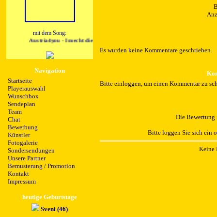
B
Anz
mit dem Song:
Austria4you - I mecht die Sunn aufgeh'n seh'n
Es wurden keine Kommentare geschrieben.
Navigation
Kom
Startseite
Bitte einloggen, um einen Kommentar zu sch
Playerauswahl
Wunschbox
Sendeplan
Team
Die Bewertung i
Chat
Bewerbung
Bitte loggen Sie sich ein 
Künstler
Fotogalerie
Keine 
Sondersendungen
Unsere Partner
Bemusterung / Promotion
Kontakt
Impressum
heutige Geburtstage
Sveni (46)