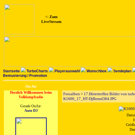
<-
Zum
LiveStream
Startseite
TurboCharts
Playerauswahl
Wunschbox
Sendeplan
Bemusterung / Promotion
On Air
Herzlich Willkommen beim
Fotoalben
>
17.Hörertreffen Bilder von tur
Volldampfradio
K1600_17_HT-DjBernd384.JPG
Gerade OnAir:
Auto DJ
Datu
H
Größe
Dat