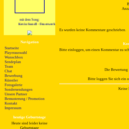
B
Anza
mit dem Song:
Kevin Sundl - Feuerwerk
Es wurden keine Kommentare geschrieben.
Navigation
Kom
Startseite
Bitte einloggen, um einen Kommentar zu sch
Playerauswahl
Wunschbox
Sendeplan
Team
Die Bewertung i
Chat
Bewerbung
Bitte loggen Sie sich ein 
Künstler
Fotogalerie
Keine 
Sondersendungen
Unsere Partner
Bemusterung / Promotion
Kontakt
Impressum
heutige Geburtstage
Heute sind leider keine
Geburtstage