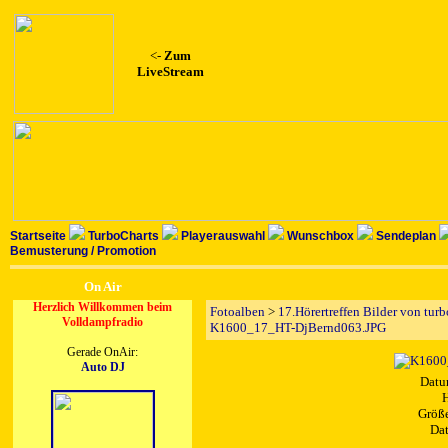
<-
Zum
LiveStream
Startseite
TurboCharts
Playerauswahl
Wunschbox
Sendeplan
Bemusterung / Promotion
On Air
Herzlich Willkommen beim
Fotoalben
>
17.Hörertreffen Bilder von tur
Volldampfradio
K1600_17_HT-DjBernd063.JPG
Gerade OnAir:
Auto DJ
Datu
H
Größe
Dat