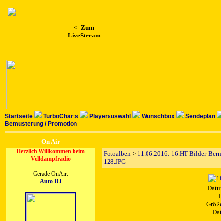
<-
Zum
LiveStream
Startseite
TurboCharts
Playerauswahl
Wunschbox
Sendeplan
Bemusterung / Promotion
On Air
Herzlich Willkommen beim
Fotoalben
>
11.06.2016: 16.HT-Bilder-Ber
Volldampfradio
128.JPG
Gerade OnAir:
Auto DJ
Datu
H
Größe
Dat