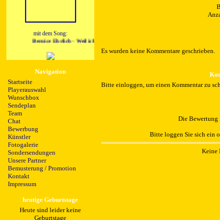
B
Anza
mit dem Song:
Bernice Ehrlich - Weil ich Dich liebe
Es wurden keine Kommentare geschrieben.
Navigation
Kom
Startseite
Bitte einloggen, um einen Kommentar zu sch
Playerauswahl
Wunschbox
Sendeplan
Team
Die Bewertung i
Chat
Bewerbung
Bitte loggen Sie sich ein 
Künstler
Fotogalerie
Keine 
Sondersendungen
Unsere Partner
Bemusterung / Promotion
Kontakt
Impressum
heutige Geburtstage
Heute sind leider keine
Geburtstage