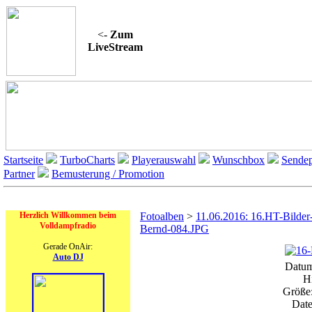
<-
Zum
LiveStream
Startseite
TurboCharts
Playerauswahl
Wunschbox
Sendep
Partner
Bemusterung / Promotion
On Air
Herzlich Willkommen beim
Fotoalben
>
11.06.2016: 16.HT-Bilder
Volldampfradio
Bernd-084.JPG
Gerade OnAir:
Auto DJ
Datum
H
Größe:
Date