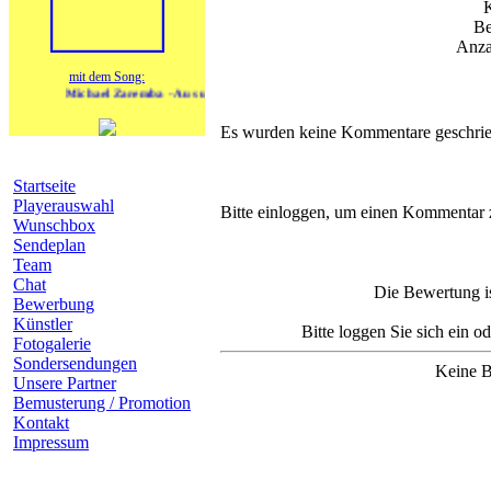
Be
Anza
mit dem Song:
Michael Zaremba - Aus und vorbei
Es wurden keine Kommentare geschrie
Navigation
Startseite
Komm
Playerauswahl
Bitte einloggen, um einen Kommentar 
Wunschbox
Sendeplan
Team
Chat
Die Bewertung is
Bewerbung
Künstler
Bitte loggen Sie sich ein o
Fotogalerie
Sondersendungen
Keine B
Unsere Partner
Bemusterung / Promotion
Kontakt
Impressum
heutige Geburtstage