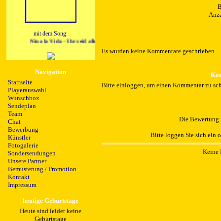
B
Anza
mit dem Song:
Nina la Vida - Ihr seid alles fuer mich (Radio Edit)
Es wurden keine Kommentare geschrieben.
Navigation
Kom
Startseite
Bitte einloggen, um einen Kommentar zu sch
Playerauswahl
Wunschbox
Sendeplan
Team
Die Bewertung i
Chat
Bewerbung
Bitte loggen Sie sich ein 
Künstler
Fotogalerie
Keine 
Sondersendungen
Unsere Partner
Bemusterung / Promotion
Kontakt
Impressum
heutige Geburtstage
Heute sind leider keine
Geburtstage