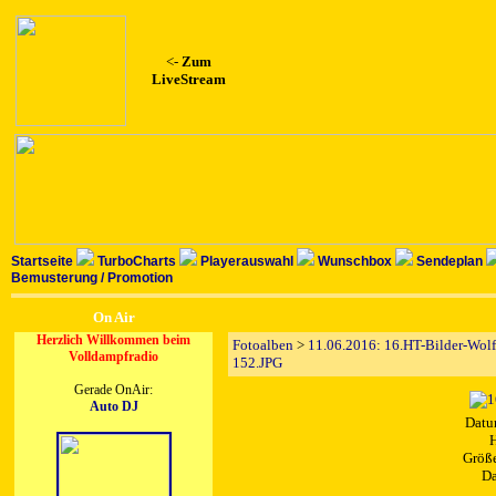
<-
Zum
LiveStream
Startseite
TurboCharts
Playerauswahl
Wunschbox
Sendeplan
Bemusterung / Promotion
On Air
Herzlich Willkommen beim
Fotoalben
>
11.06.2016: 16.HT-Bilder-Wolf
Volldampfradio
152.JPG
Gerade OnAir:
Auto DJ
Datu
H
Größe
Da