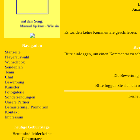
B
Anza
mit dem Song:
Manuel Spitzer - Wie ein Blitz
Es wurden keine Kommentare geschrieben.
Navigation
Kom
Startseite
Bitte einloggen, um einen Kommentar zu sch
Playerauswahl
Wunschbox
Sendeplan
Team
Die Bewertung i
Chat
Bewerbung
Bitte loggen Sie sich ein 
Künstler
Fotogalerie
Keine 
Sondersendungen
Unsere Partner
Bemusterung / Promotion
Kontakt
Impressum
heutige Geburtstage
Heute sind leider keine
Geburtstage