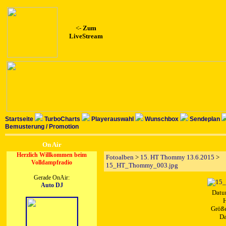
<-
Zum
LiveStream
Startseite
TurboCharts
Playerauswahl
Wunschbox
Sendeplan
Bemusterung / Promotion
On Air
Herzlich Willkommen beim
Fotoalben
>
15. HT Thommy 13.6.2015
>
Volldampfradio
15_HT_Thommy_003.jpg
Gerade OnAir:
Auto DJ
Datu
H
Größe
Da