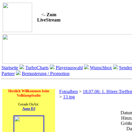
<-
Zum
LiveStream
Startseite
TurboCharts
Playerauswahl
Wunschbox
Sendep
Partner
Bemusterung / Promotion
On Air
Herzlich Willkommen beim
Fotoalben
>
18.07.06: 1. Hörer-Treffe
Volldampfradio
>
13.jpg
Gerade OnAir:
Auto DJ
Datum
Hinzu
Größe
Da