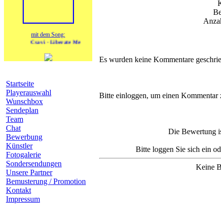
Be
Anzah
mit dem Song:
Csavi - Liberate Me
Es wurden keine Kommentare geschrie
Navigation
Startseite
Komm
Playerauswahl
Bitte einloggen, um einen Kommentar 
Wunschbox
Sendeplan
Team
Chat
Die Bewertung is
Bewerbung
Künstler
Bitte loggen Sie sich ein o
Fotogalerie
Sondersendungen
Keine B
Unsere Partner
Bemusterung / Promotion
Kontakt
Impressum
heutige Geburtstage