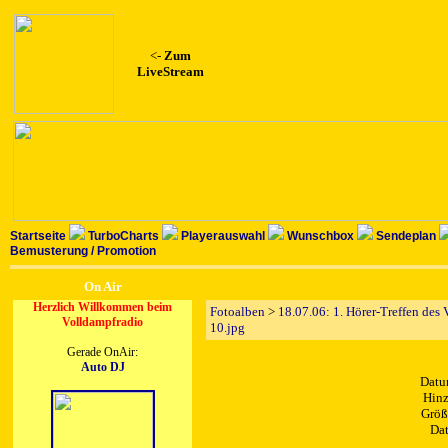
<-
Zum
LiveStream
Startseite
TurboCharts
Playerauswahl
Wunschbox
Sendeplan
Bemusterung / Promotion
On Air
Herzlich Willkommen beim
Fotoalben
>
18.07.06: 1. Hörer-Treffen des
Volldampfradio
10.jpg
Gerade OnAir:
Auto DJ
Datu
Hinz
Größ
Dat