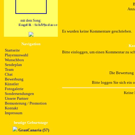
B
Anza
mit dem Song:
Engel B. - SchÃ¶n dass es uns gibt
Es wurden keine Kommentare geschrieben.
Navigation
Kom
Startseite
Bitte einloggen, um einen Kommentar zu sch
Playerauswahl
Wunschbox
Sendeplan
Team
Die Bewertung i
Chat
Bewerbung
Bitte loggen Sie sich ein 
Künstler
Fotogalerie
Keine 
Sondersendungen
Unsere Partner
Bemusterung / Promotion
Kontakt
Impressum
heutige Geburtstage
GranCanaria (57)