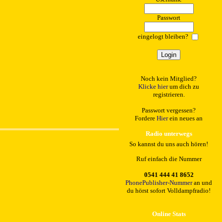
Passwort
eingelogt bleiben?
Noch kein Mitglied?
Klicke hier
um dich zu
registrieren.
Passwort vergessen?
Fordere
Hier
ein neues an
Radio unterwegs
So kannst du uns auch hören!
Ruf einfach die Nummer
0541 444 41 8652
PhonePublisher-Nummer
an und
du hörst sofort Volldampfradio!
Online Stats