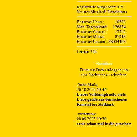
Registrierte Mitglieder: 979
Neustes Mitglied:
Ronaldinits
Besucher Heute:
10789
Max. Tagesrekord:
126854
Besucher Gestern:
13540
Besucher Monat:
87918
Besucher Gesamt:
38034493
Letzten 24h:
Shoutbox
Du musst Dich einloggen, um
eine Nachricht zu schreiben.
Anna-Maria
26.10.2025 19:44
Liebes Volldampfradio viele
Liebe grüße aus dem schönen
Remstal bei Stuttgart.
Pfeifenuwe
28.09.2025 19:30
ernie schau mal in die grussbox