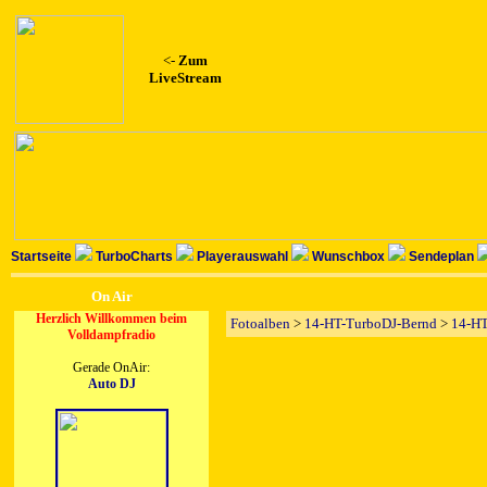
<-
Zum
LiveStream
Startseite
TurboCharts
Playerauswahl
Wunschbox
Sendeplan
On Air
Herzlich Willkommen beim
Fotoalben
>
14-HT-TurboDJ-Bernd
>
14-HT
Volldampfradio
Gerade OnAir:
Auto DJ