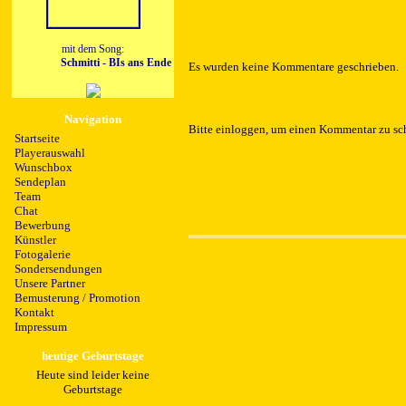
mit dem Song:
Schmitti - BIs ans Ende dieser Welt
Es wurden keine Kommentare geschrieben.
Navigation
Bitte einloggen, um einen Kommentar zu sc
Startseite
Playerauswahl
Wunschbox
Sendeplan
Team
Chat
Bewerbung
Künstler
Fotogalerie
Sondersendungen
Unsere Partner
Bemusterung / Promotion
Kontakt
Impressum
heutige Geburtstage
Heute sind leider keine
Geburtstage