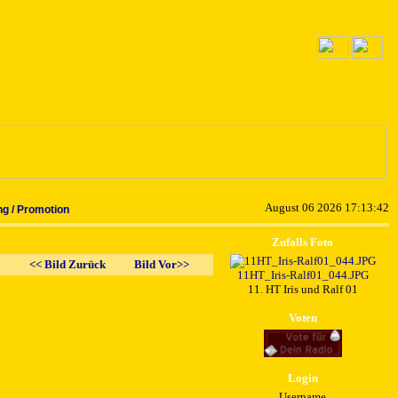
August 06 2026 17:13:42
g / Promotion
Zufalls Foto
<< Bild Zurück
Bild Vor>>
11HT_Iris-Ralf01_044.JPG
11. HT Iris und Ralf 01
Voten
Login
Username