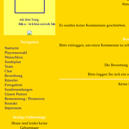
Anza
mit dem Song:
Riko - Ich bin wie ich bleibe
Es wurden keine Kommentare geschrieben.
Kom
Navigation
Bitte einloggen, um einen Kommentar zu sch
Startseite
Playerauswahl
Wunschbox
Sendeplan
Die Bewertung i
Team
Chat
Bitte loggen Sie sich ein 
Bewerbung
Künstler
Keine 
Fotogalerie
Sondersendungen
Unsere Partner
Bemusterung / Promotion
Kontakt
Impressum
heutige Geburtstage
Heute sind leider keine
Geburtstage