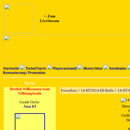
<-
Zum
LiveStream
Startseite
TurboCharts
Playerauswahl
Wunschbox
Sendeplan
Bemusterung / Promotion
On Air
Herzlich Willkommen beim
Fotoalben
>
14-HT2014-DJ-Ralle
>
14-HT-
Volldampfradio
Gerade OnAir:
Datu
Auto DJ
H
Größe
Da
B