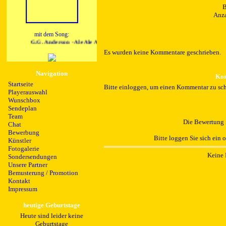
B
Anza
mit dem Song:
G.G. Anderson - Ale Ale Aleksandra
Es wurden keine Kommentare geschrieben.
Navigation
Kom
Startseite
Bitte einloggen, um einen Kommentar zu sch
Playerauswahl
Wunschbox
Sendeplan
Team
Die Bewertung i
Chat
Bewerbung
Bitte loggen Sie sich ein 
Künstler
Fotogalerie
Keine 
Sondersendungen
Unsere Partner
Bemusterung / Promotion
Kontakt
Impressum
heutige Geburtstage
Heute sind leider keine
Geburtstage