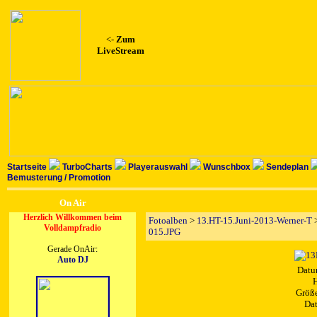
<-
Zum
LiveStream
Startseite
TurboCharts
Playerauswahl
Wunschbox
Sendeplan
Bemusterung / Promotion
On Air
Herzlich Willkommen beim
Fotoalben
>
13.HT-15.Juni-2013-Werner-T
Volldampfradio
015.JPG
Gerade OnAir:
Auto DJ
Datu
H
Größe
Dat