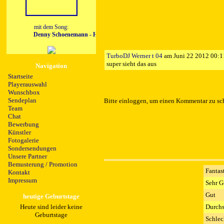
mit dem Song:
Denny Schoenemann - Hollywood
TurboDJ Werner t 04
am Juni 22 2012 00:1
super sieht das aus
Navigation
Startseite
Playerauswahl
Wunschbox
Sendeplan
Bitte einloggen, um einen Kommentar zu sc
Team
Chat
Bewerbung
Künstler
Fotogalerie
Sondersendungen
Unsere Partner
Bemusterung / Promotion
Fantas
Kontakt
Impressum
Sehr G
Gut
heutige Geburtstage
Durchs
Heute sind leider keine
Geburtstage
Schlec