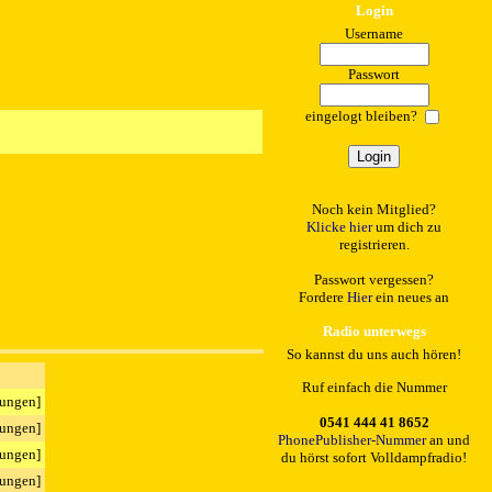
Login
Username
Passwort
eingelogt bleiben?
Noch kein Mitglied?
Klicke hier
um dich zu
registrieren.
Passwort vergessen?
Fordere
Hier
ein neues an
Radio unterwegs
So kannst du uns auch hören!
Ruf einfach die Nummer
ungen]
0541 444 41 8652
ungen]
PhonePublisher-Nummer
an und
ungen]
du hörst sofort Volldampfradio!
ungen]