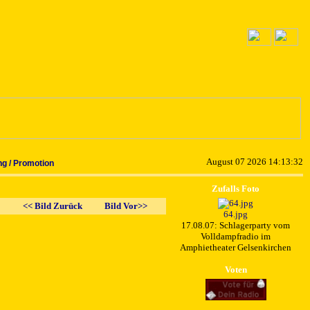
August 07 2026 14:13:32
g / Promotion
Zufalls Foto
<< Bild Zurück
Bild Vor>>
64.jpg
17.08.07: Schlagerparty vom
Volldampfradio im
Amphietheater Gelsenkirchen
Voten