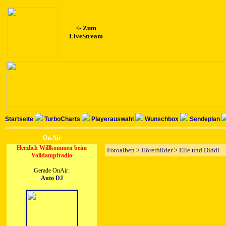
<-
Zum
LiveStream
Startseite
TurboCharts
Playerauswahl
Wunschbox
Sendeplan
On Air
Herzlich Willkommen beim
Fotoalben
>
Hörerbilder
>
Elle und Diddi
Volldampfradio
Gerade OnAir:
Auto DJ