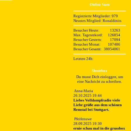
Online Stats
Registrierte Mitglieder: 979
Neustes Mitglied:
Ronaldinits
Besucher Heute:
13263
Max. Tagesrekord:
126854
Besucher Gestern:
17094
Besucher Monat:
107486
Besucher Gesamt:
38054061
Letzten 24h:
Shoutbox
Du musst Dich einloggen, um
eine Nachricht zu schreiben.
Anna-Maria
26.10.2025 19:44
Liebes Volldampfradio viele
Liebe grüße aus dem schönen
Remstal bei Stuttgart.
Pfeifenuwe
28.09.2025 19:30
ernie schau mal in die grussbox