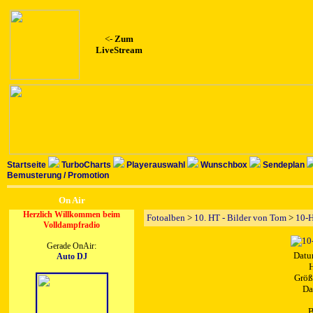
<-
Zum
LiveStream
Startseite
TurboCharts
Playerauswahl
Wunschbox
Sendeplan
Bemusterung / Promotion
On Air
Herzlich Willkommen beim
Fotoalben
>
10. HT - Bilder von Tom
>
10-
Volldampfradio
Gerade OnAir:
Datu
Auto DJ
H
Größ
Da
B