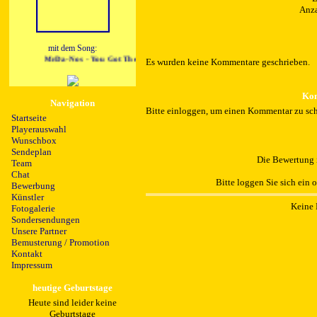
Anza
mit dem Song:
MrDa-Nos - You Got The Love
Es wurden keine Kommentare geschrieben.
Kom
Navigation
Bitte einloggen, um einen Kommentar zu sch
Startseite
Playerauswahl
Wunschbox
Sendeplan
Die Bewertung i
Team
Chat
Bitte loggen Sie sich ein 
Bewerbung
Künstler
Keine 
Fotogalerie
Sondersendungen
Unsere Partner
Bemusterung / Promotion
Kontakt
Impressum
heutige Geburtstage
Heute sind leider keine
Geburtstage