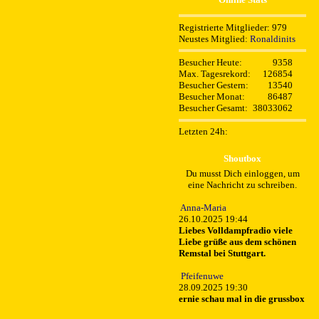
Registrierte Mitglieder: 979
Neustes Mitglied:
Ronaldinits
Besucher Heute:
9358
Max. Tagesrekord:
126854
Besucher Gestern:
13540
Besucher Monat:
86487
Besucher Gesamt:
38033062
Letzten 24h:
Shoutbox
Du musst Dich einloggen, um
eine Nachricht zu schreiben.
Anna-Maria
26.10.2025 19:44
Liebes Volldampfradio viele
Liebe grüße aus dem schönen
Remstal bei Stuttgart.
Pfeifenuwe
28.09.2025 19:30
ernie schau mal in die grussbox