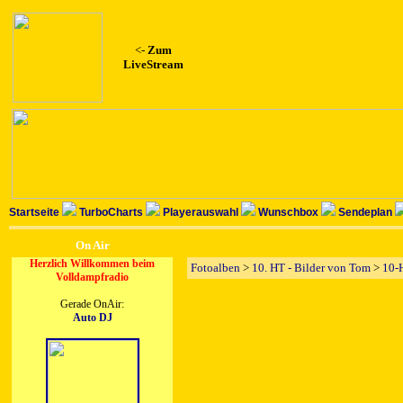
<-
Zum
LiveStream
Startseite
TurboCharts
Playerauswahl
Wunschbox
Sendeplan
On Air
Herzlich Willkommen beim
Fotoalben
>
10. HT - Bilder von Tom
>
10-
Volldampfradio
Gerade OnAir:
Auto DJ