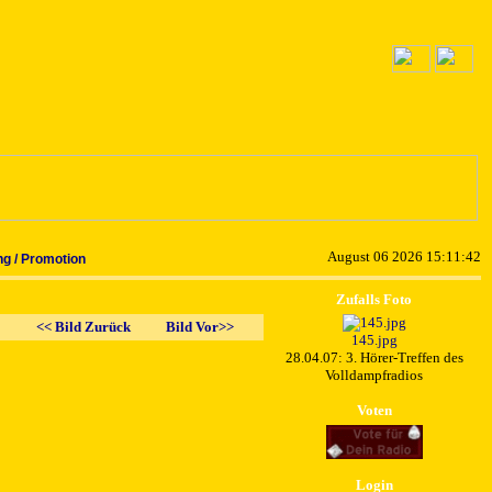
August 06 2026 15:11:42
g / Promotion
Zufalls Foto
<< Bild Zurück
Bild Vor>>
145.jpg
28.04.07: 3. Hörer-Treffen des
Volldampfradios
Voten
Login