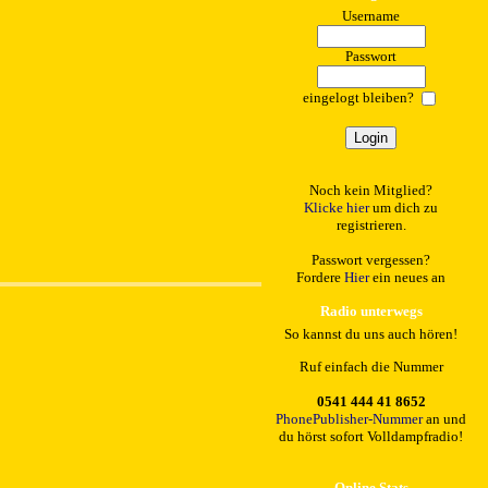
Username
Passwort
eingelogt bleiben?
Noch kein Mitglied?
Klicke hier
um dich zu
registrieren.
Passwort vergessen?
Fordere
Hier
ein neues an
Radio unterwegs
So kannst du uns auch hören!
Ruf einfach die Nummer
0541 444 41 8652
PhonePublisher-Nummer
an und
du hörst sofort Volldampfradio!
Online Stats