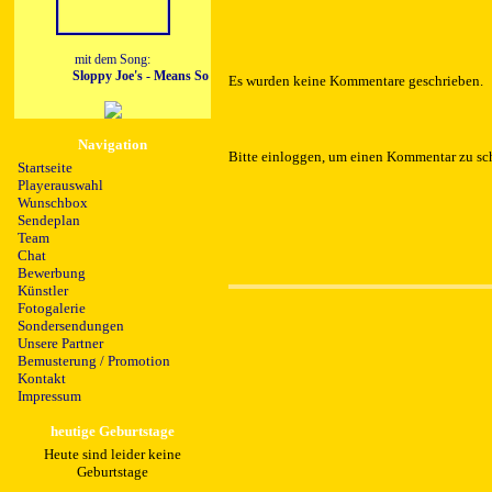
mit dem Song:
Sloppy Joe's - Means So Much (Single Version)
Es wurden keine Kommentare geschrieben.
Navigation
Bitte einloggen, um einen Kommentar zu sc
Startseite
Playerauswahl
Wunschbox
Sendeplan
Team
Chat
Bewerbung
Künstler
Fotogalerie
Sondersendungen
Unsere Partner
Bemusterung / Promotion
Kontakt
Impressum
heutige Geburtstage
Heute sind leider keine
Geburtstage