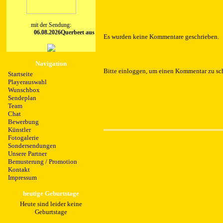
mit der Sendung:
06.08.2026Querbeet aus dem schoenen Ostfriesland
Es wurden keine Kommentare geschrieben.
Navigation
Bitte einloggen, um einen Kommentar zu sc
Startseite
Playerauswahl
Wunschbox
Sendeplan
Team
Chat
Bewerbung
Künstler
Fotogalerie
Sondersendungen
Unsere Partner
Bemusterung / Promotion
Kontakt
Impressum
heutige Geburtstage
Heute sind leider keine
Geburtstage