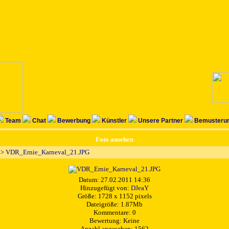
Team
Chat
Bewerbung
Künstler
Unsere Partner
Bemusterun
Foto ansehen
>
VDR_Ernie_Karneval_21.JPG
Datum: 27.02.2011 14:36
Hinzugefügt von:
DJeaY
Größe: 1728 x 1152 pixels
Dateigröße: 1.87Mb
Kommentare: 0
Bewertung: Keine
Anzahl angesehen: 1562