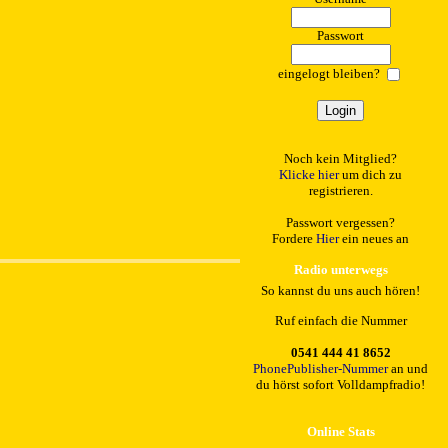
Passwort
eingelogt bleiben?
Noch kein Mitglied?
Klicke hier
um dich zu
registrieren.
Passwort vergessen?
Fordere
Hier
ein neues an
Radio unterwegs
So kannst du uns auch hören!
Ruf einfach die Nummer
0541 444 41 8652
PhonePublisher-Nummer
an und
du hörst sofort Volldampfradio!
Online Stats