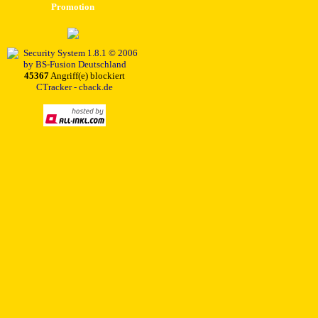
Promotion
45367
Angriff(e) blockiert
CTracker - cback.de