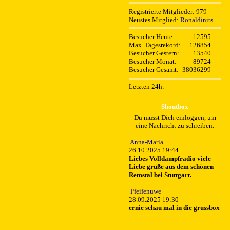
Registrierte Mitglieder: 979
Neustes Mitglied:
Ronaldinits
Besucher Heute:
12595
Max. Tagesrekord:
126854
Besucher Gestern:
13540
Besucher Monat:
89724
Besucher Gesamt:
38036299
Letzten 24h:
Shoutbox
Du musst Dich einloggen, um
eine Nachricht zu schreiben.
Anna-Maria
26.10.2025 19:44
Liebes Volldampfradio viele
Liebe grüße aus dem schönen
Remstal bei Stuttgart.
Pfeifenuwe
28.09.2025 19:30
ernie schau mal in die grussbox