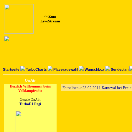
<-
Zum
LiveStream
Startseite
TurboCharts
Playerauswahl
Wunschbox
Sendeplan
On Air
Herzlich Willkommen beim
Fotoalben
>
23.02.2011 Karneval bei Ernie
Volldampfradio
Gerade OnAir:
TurboDJ Regi