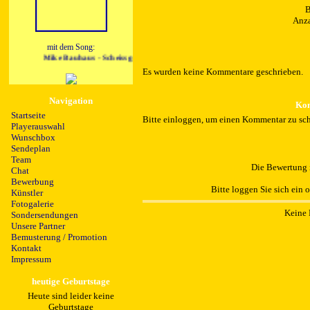
B
Anza
mit dem Song:
Mike Bauhaus - Scheissgefaehrlich
Es wurden keine Kommentare geschrieben.
Navigation
Kom
Startseite
Bitte einloggen, um einen Kommentar zu sch
Playerauswahl
Wunschbox
Sendeplan
Team
Die Bewertung i
Chat
Bewerbung
Bitte loggen Sie sich ein 
Künstler
Fotogalerie
Keine 
Sondersendungen
Unsere Partner
Bemusterung / Promotion
Kontakt
Impressum
heutige Geburtstage
Heute sind leider keine
Geburtstage