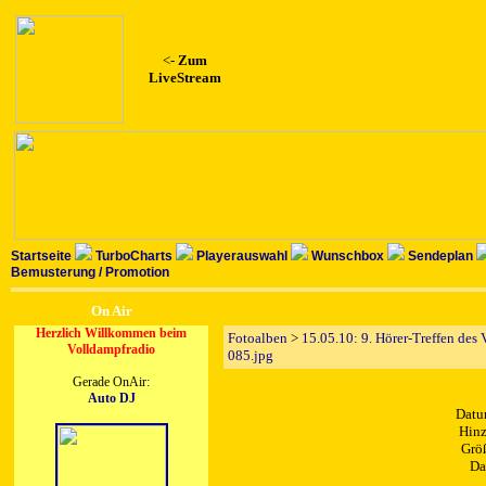
<-
Zum
LiveStream
Startseite
TurboCharts
Playerauswahl
Wunschbox
Sendeplan
Bemusterung / Promotion
On Air
Herzlich Willkommen beim
Fotoalben
>
15.05.10: 9. Hörer-Treffen des
Volldampfradio
085.jpg
Gerade OnAir:
Auto DJ
Datu
Hinz
Größ
Da