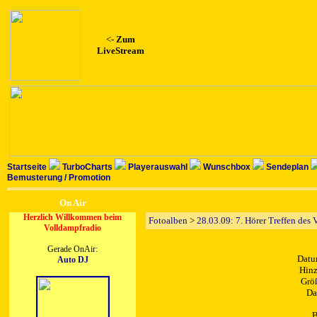
<-
Zum
LiveStream
Startseite
TurboCharts
Playerauswahl
Wunschbox
Sendeplan
Bemusterung / Promotion
On Air
Herzlich Willkommen beim
Fotoalben
>
28.03.09: 7. Hörer Treffen des
Volldampfradio
Gerade OnAir:
Datu
Auto DJ
Hinz
Größ
Da
B