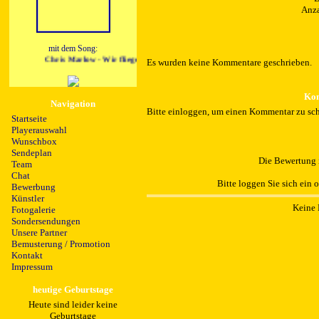
Anza
mit dem Song:
Chris Marlow - Wir fliegen zu den Sternen
Es wurden keine Kommentare geschrieben.
Kom
Navigation
Bitte einloggen, um einen Kommentar zu sch
Startseite
Playerauswahl
Wunschbox
Sendeplan
Die Bewertung i
Team
Chat
Bitte loggen Sie sich ein 
Bewerbung
Künstler
Keine 
Fotogalerie
Sondersendungen
Unsere Partner
Bemusterung / Promotion
Kontakt
Impressum
heutige Geburtstage
Heute sind leider keine
Geburtstage