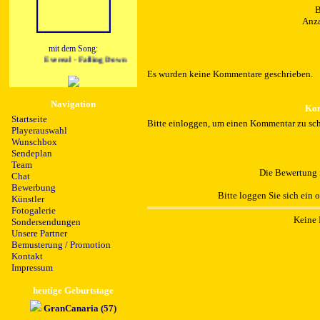
B
Anza
mit dem Song:
Evereal - Falling Down
Es wurden keine Kommentare geschrieben.
Navigation
Kom
Startseite
Bitte einloggen, um einen Kommentar zu sch
Playerauswahl
Wunschbox
Sendeplan
Team
Die Bewertung i
Chat
Bewerbung
Bitte loggen Sie sich ein 
Künstler
Fotogalerie
Keine 
Sondersendungen
Unsere Partner
Bemusterung / Promotion
Kontakt
Impressum
heutige Geburtstage
GranCanaria (57)