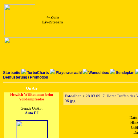
<-
Zum
LiveStream
Startseite
TurboCharts
Playerauswahl
Wunschbox
Sendeplan
Bemusterung / Promotion
On Air
Herzlich Willkommen beim
Fotoalben
>
28.03.09: 7. Hörer Treffen des
Volldampfradio
96.jpg
Gerade OnAir:
Auto DJ
Datu
Hinz
Größ
Da