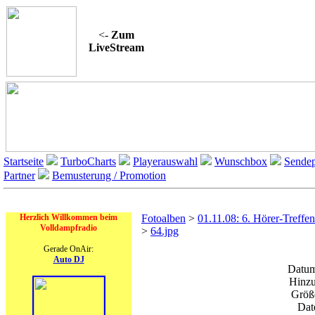
<-
Zum
LiveStream
Startseite
TurboCharts
Playerauswahl
Wunschbox
Sendep
Partner
Bemusterung / Promotion
On Air
Herzlich Willkommen beim
Fotoalben
>
01.11.08: 6. Hörer-Treffe
Volldampfradio
>
64.jpg
Gerade OnAir:
Auto DJ
Datum
Hinzu
Größe
Dat