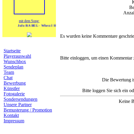
Be
Anzah
mit dem Song:
JoJo RABEL - When I Hear You By Night
Es wurden keine Kommentare geschrie
Navigation
Startseite
Komm
Playerauswahl
Bitte einloggen, um einen Kommentar 
Wunschbox
Sendeplan
Team
Chat
Die Bewertung is
Bewerbung
Künstler
Bitte loggen Sie sich ein o
Fotogalerie
Sondersendungen
Keine B
Unsere Partner
Bemusterung / Promotion
Kontakt
Impressum
heutige Geburtstage