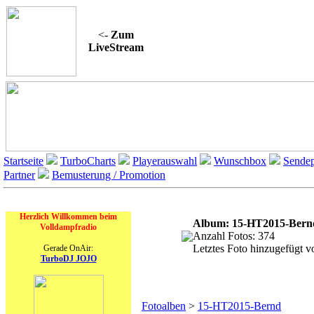
<-
Zum
LiveStream
Startseite
TurboCharts
Playerauswahl
Wunschbox
Sendep
Partner
Bemusterung / Promotion
On Air
Alb
Herzlich Willkommen beim
Album: 15-HT2015-Bern
Volldampfradio
Anzahl Fotos: 374
Letztes Foto hinzugefügt 
Gerade OnAir:
TurboDJ JOJO
A
Fotoalben
>
15-HT2015-Bernd