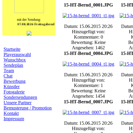
15-HT-Bernd_0001.JPG
15-H
mit der Sendung:
07.08.2026 Freitagabend von 20:00 bis 23:00 Uhr mit guter Laune auf ins W
Datum: 15.06.2015 20:26
Datum
Hinzugefügt von:
Hi
Kommentare: 0
Bewertung: Keine
Be
Navigation
Angesehen: 1462
A
Startseite
15-HT-Bernd_0004.JPG
15-H
Playerauswahl
Wunschbox
Sendeplan
Team
Datum: 15.06.2015 20:26
Datum
Chat
Hinzugefügt von:
Hi
Bewerbung
Kommentare: 1
Künstler
Bewertung: Keine
Be
Fotogalerie
Angesehen: 1454
A
Sondersendungen
15-HT-Bernd_0007.JPG
15-H
Unsere Partner
Bemusterung / Promotion
Kontakt
Impressum
Datum: 15.06.2015 20:26
Datum
heutige Geburtstage
Hinzugefügt von:
Hi