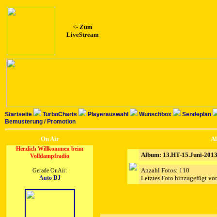
<-
Zum
LiveStream
Startseite
TurboCharts
Playerauswahl
Wunschbox
Sendeplan
Bemusterung / Promotion
On Air
Al
Herzlich Willkommen beim
Album: 13.HT-15.Juni-201
Volldampfradio
Anzahl Fotos: 110
Gerade OnAir:
Auto DJ
Letztes Foto hinzugefügt v