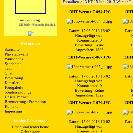
Fotoalben
>
13.HT-15.Juni-2013-Werner-T
13HT-Werner-T-064.JPG
13HT
mit dem Song:
GEMO - Versteh Doch 2.0 (Radio Edit)
Datum: 17.06.2013 16:02
Datu
Hinzugefügt von:
H
Kommentare: 0
Navigation
Bewertung: Keine
B
Startseite
Angesehen: 1386
Playerauswahl
13HT-Werner-T-067.JPG
13HT
Wunschbox
Sendeplan
Team
Chat
Datum: 17.06.2013 16:02
Datu
Bewerbung
Hinzugefügt von:
H
Künstler
Kommentare: 0
Fotogalerie
Bewertung: Keine
B
Sondersendungen
Angesehen: 1322
Unsere Partner
Bemusterung / Promotion
13HT-Werner-T-070.JPG
13HT
Kontakt
Impressum
heutige Geburtstage
Datum: 17.06.2013 16:02
Datu
Hinzugefügt von:
H
Heute sind leider keine
Kommentare: 0
Geburtstage