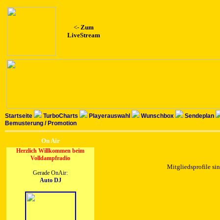
<-
Zum
LiveStream
Startseite
TurboCharts
Playerauswahl
Wunschbox
Sendeplan
Bemusterung / Promotion
On Air
Herzlich Willkommen beim
Volldampfradio
Mitgliedsprofile sin
Gerade OnAir:
Auto DJ