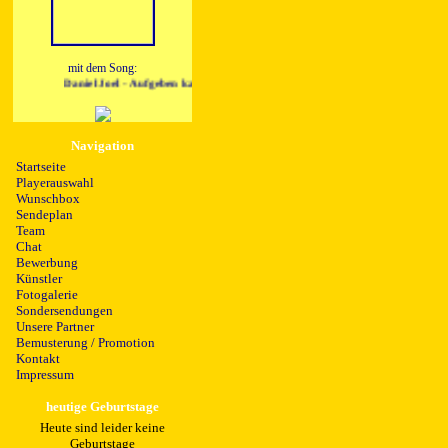
mit dem Song:
Daniel Joel - Aufgeben kann jeder
Navigation
Startseite
Playerauswahl
Wunschbox
Sendeplan
Team
Chat
Bewerbung
Künstler
Fotogalerie
Sondersendungen
Unsere Partner
Bemusterung / Promotion
Kontakt
Impressum
heutige Geburtstage
Heute sind leider keine
Geburtstage