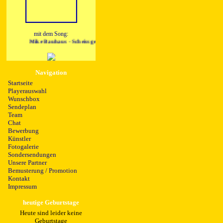
mit dem Song:
Mike Bauhaus - Scheissgefaehrlich
Navigation
Startseite
Playerauswahl
Wunschbox
Sendeplan
Team
Chat
Bewerbung
Künstler
Fotogalerie
Sondersendungen
Unsere Partner
Bemusterung / Promotion
Kontakt
Impressum
heutige Geburtstage
Heute sind leider keine
Geburtstage