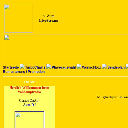
<-
Zum
LiveStream
Startseite
TurboCharts
Playerauswahl
Wunschbox
Sendeplan
Bemusterung / Promotion
On Air
Herzlich Willkommen beim
Volldampfradio
Mitgliedsprofile sin
Gerade OnAir:
Auto DJ