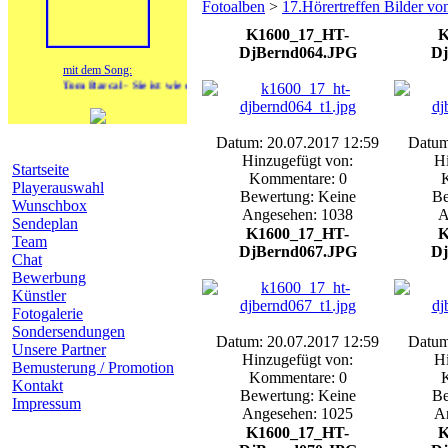
Fotoalben
>
17.Hörertreffen Bilder v
K1600_17_HT-
K
DjBernd064.JPG
Dj
mit dem Song:
Tom Barcal - Sie ist wie die Sonne
Datum: 20.07.2017 12:59
Datum
Navigation
Hinzugefügt von:
Hi
Startseite
Kommentare: 0
Playerauswahl
Bewertung: Keine
Be
Wunschbox
Angesehen: 1038
A
Sendeplan
K1600_17_HT-
K
Team
DjBernd067.JPG
Dj
Chat
Bewerbung
Künstler
Fotogalerie
Sondersendungen
Datum: 20.07.2017 12:59
Datum
Unsere Partner
Hinzugefügt von:
Hi
Bemusterung / Promotion
Kommentare: 0
Kontakt
Bewertung: Keine
Be
Impressum
Angesehen: 1025
A
K1600_17_HT-
K
heutige Geburtstage