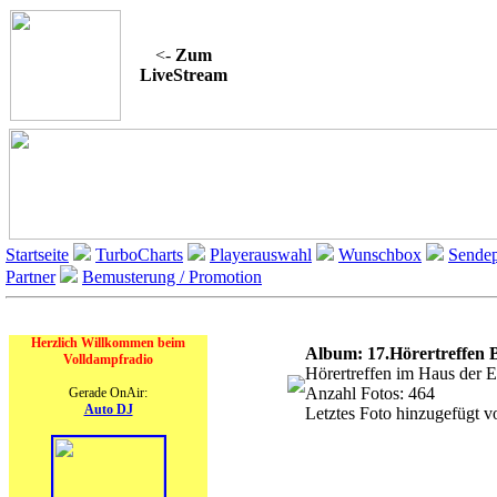
<-
Zum
LiveStream
Startseite
TurboCharts
Playerauswahl
Wunschbox
Sendep
Partner
Bemusterung / Promotion
On Air
Alb
Herzlich Willkommen beim
Album: 17.Hörertreffen 
Volldampfradio
Hörertreffen im Haus der 
Anzahl Fotos: 464
Gerade OnAir:
Auto DJ
Letztes Foto hinzugefügt 
A