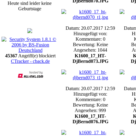
DjBernd070.JPG
Dj
Heute sind leider keine
Geburtstage
Promotion
Datum: 20.07.2017 12:59
Datum
Hinzugefügt von:
Hi
Kommentare: 0
Bewertung: Keine
Be
Angesehen: 1044
A
45367
Angriff(e) blockiert
K1600_17_HT-
K
CTracker - cback.de
DjBernd073.JPG
Dj
Datum: 20.07.2017 12:59
Datum
Hinzugefügt von:
Hi
Kommentare: 0
Bewertung: Keine
Be
Angesehen: 999
A
K1600_17_HT-
K
DjBernd076.JPG
Dj