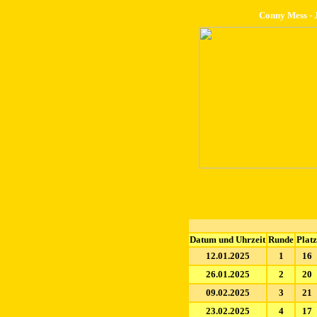
Conny Mess - J
Datum und Uhrzeit
Runde
Platz
12.01.2025
1
16
26.01.2025
2
20
09.02.2025
3
21
23.02.2025
4
17