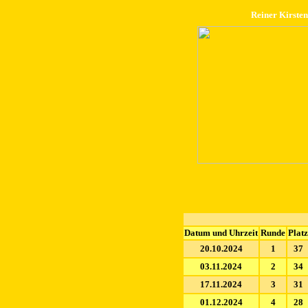
Reiner Kirsten
Datum und Uhrzeit
Runde
Platz
20.10.2024
1
37
03.11.2024
2
34
17.11.2024
3
31
01.12.2024
4
28